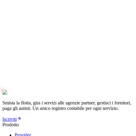
Come monitorare lo stato dei voli per i ritiri in limousine
Lista di controllo per l’avviamento dell’attività di limousine:
12 strumenti indispensabili
Risposte ai problemi più comuni di programmazione degli
autisti
Smista la flotta, gira i servizi alle agenzie partner, gestisci i fornitori,
paga gli autisti. Un unico registro contabile per ogni servizio.
Iscriviti
Prodotto
Provider