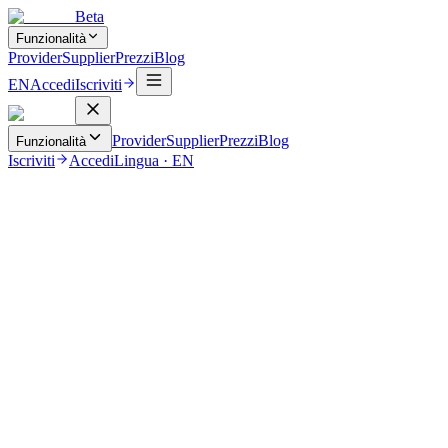
Beta
Funzionalità
Provider
Supplier
Prezzi
Blog
EN
Accedi
Iscriviti
Provider
Supplier
Prezzi
Blog
Funzionalità
Iscriviti
Accedi
Lingua
·
EN
22 agosto 2025
Gestione Flotta