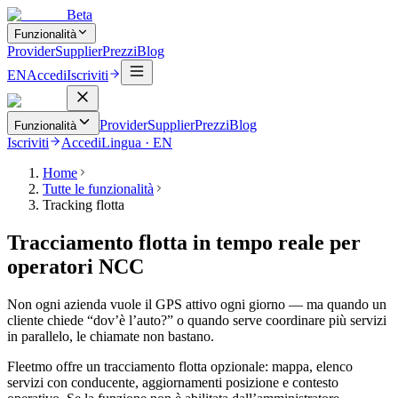
Beta
Funzionalità
Provider
Supplier
Prezzi
Blog
EN
Accedi
Iscriviti
Provider
Supplier
Prezzi
Blog
Funzionalità
Iscriviti
Accedi
Lingua
·
EN
Home
Tutte le funzionalità
Tracking flotta
Tracciamento flotta in tempo reale per
operatori NCC
Non ogni azienda vuole il GPS attivo ogni giorno — ma quando un
cliente chiede “dov’è l’auto?” o quando serve coordinare più servizi
in parallelo, le chiamate non bastano.
Fleetmo offre un tracciamento flotta opzionale: mappa, elenco
servizi con conducente, aggiornamenti posizione e contesto