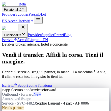
Beta
Funzionalità
Provider
Supplier
Prezzi
Blog
EN
Accedi
Iscriviti
Provider
Supplier
Prezzi
Blog
Funzionalità
Iscriviti
Accedi
Lingua
·
EN
Beta
Per broker, agenzie, hotel e concierge
Vendi il transfer. Affidi la corsa. Tieni il
margine.
Carichi il servizio, scegli il partner, lo mandi. La macchina è la sua,
il cliente resta tuo. Il registro lo tieni tu.
Iscriviti
Scopri come funziona
app.fleetmo.app/services/forward
Outbound · forward
New
Auto-saved 8s ago
Service · SVC-44823
Sophie Laurent · 4 pax · AF 0006
Needs partner