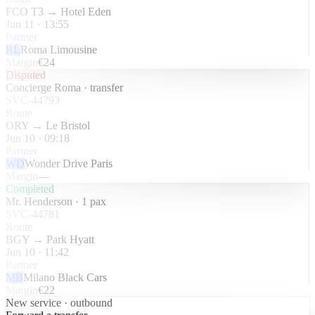
FCO T3 → Hotel Eden
Jun 11 · 13:55
Partner
RL
Roma Limousine
Margin
€24
Disputed
Concierge Roma · transfer
SVC-44793
Route
ORY → Le Bristol
Jun 10 · 09:18
Partner
WD
Wonder Drive Paris
Margin
—
Completed
Mr. Henderson · 1 pax
SVC-44781
Route
BGY → Park Hyatt
Jun 10 · 11:42
Partner
MB
Milano Black Cars
Margin
€22
New service · outbound