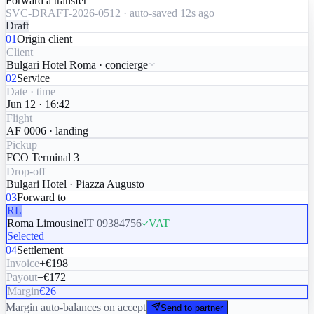
Forward a transfer
SVC-DRAFT-2026-0512 · auto-saved 12s ago
Draft
01
Origin client
Client
Bulgari Hotel Roma · concierge
02
Service
Date · time
Jun 12 · 16:42
Flight
AF 0006 · landing
Pickup
FCO Terminal 3
Drop-off
Bulgari Hotel · Piazza Augusto
03
Forward to
RL
Roma Limousine
IT 09384756
VAT
Selected
04
Settlement
Invoice
+€198
Payout
−€172
Margin
€26
Margin auto-balances on accept
Send to partner