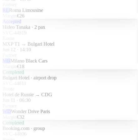
Partner
RL
Roma Limousine
Margin
€26
Accepted
Hideo Tanaka · 2 pax
SVC-44819
Route
MXP T1 → Bulgari Hotel
Jun 12 · 14:10
Partner
MB
Milano Black Cars
Margin
€18
Completed
Bulgari Hotel · airport drop
SVC-44811
Route
Hotel de Russie → CDG
Jun 11 · 06:30
Partner
WD
Wonder Drive Paris
Margin
€32
Completed
Booking.com · group
SVC-44806
Route