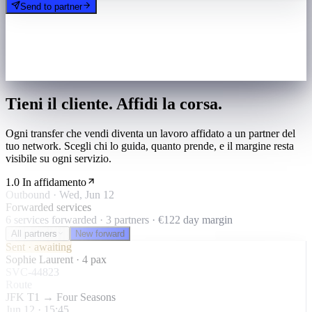
Send to partner
Tieni il cliente. Affidi la corsa.
Ogni transfer che vendi diventa un lavoro affidato a un partner del
tuo network. Scegli chi lo guida, quanto prende, e il margine resta
visibile su ogni servizio.
1.0 In affidamento
Outbound · Wed, Jun 12
Forwarded services
6 services forwarded · 3 partners · €122 day margin
All partners
New forward
Sent · awaiting
Sophie Laurent · 4 pax
SVC-44823
Route
JFK T1 → Four Seasons
Jun 12 · 15:45