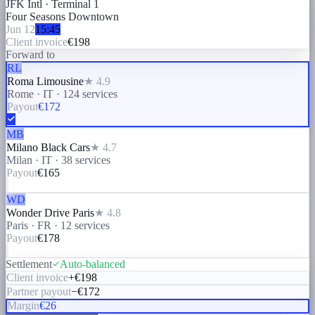
JFK Intl · Terminal 1
Four Seasons Downtown
Jun 12
15:45
Client invoice
€198
Forward to
RL
Roma Limousine
★
4.9
Rome · IT
·
124
services
Payout
€
172
MB
Milano Black Cars
★
4.7
Milan · IT
·
38
services
Payout
€
165
WD
Wonder Drive Paris
★
4.8
Paris · FR
·
12
services
Payout
€
178
Settlement
Auto-balanced
Client invoice
+€198
Partner payout
−€172
Margin
€26