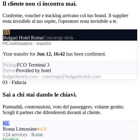
Il cliente non ci incontra mai.
Conferme, voucher e tracking arrivano col tuo brand. Il supplier
resta invisibile al tuo ospite, l'operatore resta invisibile a te.
BV
Bulgari Hotel Roma
Concierge desk
Confirmation · transfer
Your transfer for
Jun 12, 16:42
has been confirmed.
Pickup
FCO Terminal 3
Driver
Provided by hotel
bulgarihotels.com · concierge@bulgarihotels.com
03 · Fiducia
Sai a chi stai dando le chiavi.
Puntualità, contestazioni, voto del passeggero, volume gestito.
Scegli il partner che difenderesti davanti al cliente.
RL
Roma Limousine
4.9
124 services · Rome