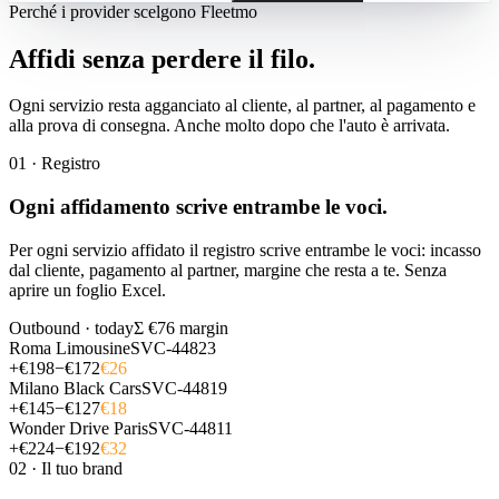
Perché i provider scelgono Fleetmo
Affidi senza perdere il filo.
Ogni servizio resta agganciato al cliente, al partner, al pagamento e
alla prova di consegna. Anche molto dopo che l'auto è arrivata.
01 · Registro
Ogni affidamento scrive entrambe le voci.
Per ogni servizio affidato il registro scrive entrambe le voci: incasso
dal cliente, pagamento al partner, margine che resta a te. Senza
aprire un foglio Excel.
Outbound · today
Σ €76 margin
Roma Limousine
SVC-44823
+€
198
−€
172
€
26
Milano Black Cars
SVC-44819
+€
145
−€
127
€
18
Wonder Drive Paris
SVC-44811
+€
224
−€
192
€
32
02 · Il tuo brand