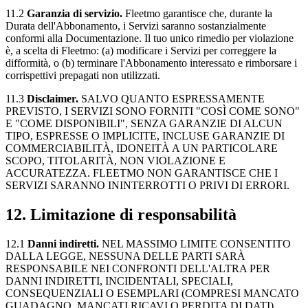
11.2
Garanzia di servizio.
Fleetmo garantisce che, durante la
Durata dell'Abbonamento, i Servizi saranno sostanzialmente
conformi alla Documentazione. Il tuo unico rimedio per violazione
è, a scelta di Fleetmo: (a) modificare i Servizi per correggere la
difformità, o (b) terminare l'Abbonamento interessato e rimborsare i
corrispettivi prepagati non utilizzati.
11.3
Disclaimer.
SALVO QUANTO ESPRESSAMENTE
PREVISTO, I SERVIZI SONO FORNITI "COSÌ COME SONO"
E "COME DISPONIBILI", SENZA GARANZIE DI ALCUN
TIPO, ESPRESSE O IMPLICITE, INCLUSE GARANZIE DI
COMMERCIABILITÀ, IDONEITÀ A UN PARTICOLARE
SCOPO, TITOLARITÀ, NON VIOLAZIONE E
ACCURATEZZA. FLEETMO NON GARANTISCE CHE I
SERVIZI SARANNO ININTERROTTI O PRIVI DI ERRORI.
12. Limitazione di responsabilità
12.1
Danni indiretti.
NEL MASSIMO LIMITE CONSENTITO
DALLA LEGGE, NESSUNA DELLE PARTI SARÀ
RESPONSABILE NEI CONFRONTI DELL'ALTRA PER
DANNI INDIRETTI, INCIDENTALI, SPECIALI,
CONSEQUENZIALI O ESEMPLARI (COMPRESI MANCATO
GUADAGNO, MANCATI RICAVI O PERDITA DI DATI),