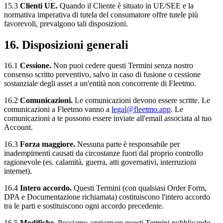
15.3
Clienti UE.
Quando il Cliente è situato in UE/SEE e la
normativa imperativa di tutela del consumatore offre tutele più
favorevoli, prevalgono tali disposizioni.
16. Disposizioni generali
16.1
Cessione.
Non puoi cedere questi Termini senza nostro
consenso scritto preventivo, salvo in caso di fusione o cessione
sostanziale degli asset a un'entità non concorrente di Fleetmo.
16.2
Comunicazioni.
Le comunicazioni devono essere scritte. Le
comunicazioni a Fleetmo vanno a
legal@fleetmo.app
. Le
comunicazioni a te possono essere inviate all'email associata al tuo
Account.
16.3
Forza maggiore.
Nessuna parte è responsabile per
inadempimenti causati da circostanze fuori dal proprio controllo
ragionevole (es. calamità, guerra, atti governativi, interruzioni
internet).
16.4
Intero accordo.
Questi Termini (con qualsiasi Order Form,
DPA e Documentazione richiamata) costituiscono l'intero accordo
tra le parti e sostituiscono ogni accordo precedente.
16.5
Modifiche.
Possiamo aggiornare questi Termini pubblicando