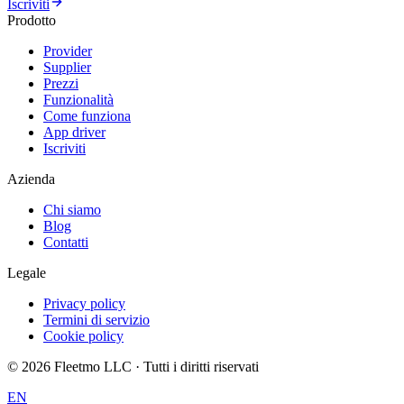
Iscriviti
Prodotto
Provider
Supplier
Prezzi
Funzionalità
Come funziona
App driver
Iscriviti
Azienda
Chi siamo
Blog
Contatti
Legale
Privacy policy
Termini di servizio
Cookie policy
©
2026
Fleetmo LLC · Tutti i diritti riservati
EN