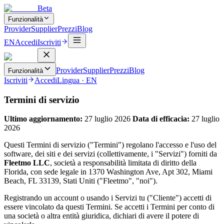
Beta
Funzionalità
Provider
Supplier
Prezzi
Blog
EN
Accedi
Iscriviti
Provider
Supplier
Prezzi
Blog
Funzionalità
Iscriviti
Accedi
Lingua
·
EN
Termini di servizio
Ultimo aggiornamento:
27 luglio 2026
Data di efficacia:
27 luglio
2026
Questi Termini di servizio ("Termini") regolano l'accesso e l'uso del
software, dei siti e dei servizi (collettivamente, i "Servizi") forniti da
Fleetmo LLC
, società a responsabilità limitata di diritto della
Florida, con sede legale in 1370 Washington Ave, Apt 302, Miami
Beach, FL 33139, Stati Uniti ("Fleetmo", "noi").
Registrando un account o usando i Servizi tu ("Cliente") accetti di
essere vincolato da questi Termini. Se accetti i Termini per conto di
una società o altra entità giuridica, dichiari di avere il potere di