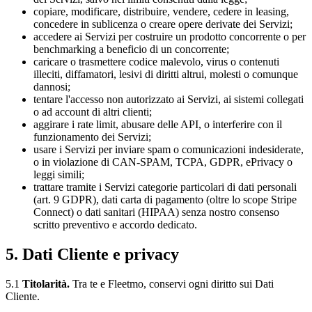
copiare, modificare, distribuire, vendere, cedere in leasing,
concedere in sublicenza o creare opere derivate dei Servizi;
accedere ai Servizi per costruire un prodotto concorrente o per
benchmarking a beneficio di un concorrente;
caricare o trasmettere codice malevolo, virus o contenuti
illeciti, diffamatori, lesivi di diritti altrui, molesti o comunque
dannosi;
tentare l'accesso non autorizzato ai Servizi, ai sistemi collegati
o ad account di altri clienti;
aggirare i rate limit, abusare delle API, o interferire con il
funzionamento dei Servizi;
usare i Servizi per inviare spam o comunicazioni indesiderate,
o in violazione di CAN-SPAM, TCPA, GDPR, ePrivacy o
leggi simili;
trattare tramite i Servizi categorie particolari di dati personali
(art. 9 GDPR), dati carta di pagamento (oltre lo scope Stripe
Connect) o dati sanitari (HIPAA) senza nostro consenso
scritto preventivo e accordo dedicato.
5. Dati Cliente e privacy
5.1
Titolarità.
Tra te e Fleetmo, conservi ogni diritto sui Dati
Cliente.