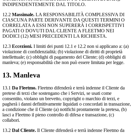
INDIPENDENTEMENTE DAL TITOLO.
12.2
Massimale.
LA RESPONSABILITÀ COMPLESSIVA DI
CIASCUNA PARTE DERIVANTE DA QUESTI TERMINI O
CORRELATA A ESSI NON SUPERERÀ I CORRISPETTIVI
PAGATI O DOVUTI DAL CLIENTE A FLEETMO NEI
DODICI (12) MESI PRECEDENTI LA RICHIESTA.
12.3
Eccezioni.
I limiti dei punti 12.1 e 12.2 non si applicano a: (a)
violazione di confidenzialità; (b) violazione di diritti di proprietà
intellettuale; (c) obblighi di pagamento del Cliente; (d) obblighi di
manleva; (e) responsabilità che non può essere limitata per legge.
13. Manleva
13.1
Da Fleetmo.
Fleetmo difenderà e terrà indenne il Cliente da
pretese di terzi che sostengano che i Servizi, se usati come
consentito, violano un brevetto, copyright o marchio di terzi, e
pagherà i danni definitivamente liquidati o concordati in transazione,
a condizione che il Cliente (a) notifichi prontamente la pretesa, (b)
lasci a Fleetmo il pieno controllo di difesa e transazione, (c)
collabori.
13.2
Dal Cliente.
Il Cliente difenderà e terrà indenne Fleetmo da