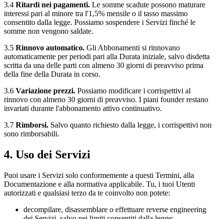
3.4
Ritardi nei pagamenti.
Le somme scadute possono maturare
interessi pari al minore tra l'1,5% mensile o il tasso massimo
consentito dalla legge. Possiamo sospendere i Servizi finché le
somme non vengono saldate.
3.5
Rinnovo automatico.
Gli Abbonamenti si rinnovano
automaticamente per periodi pari alla Durata iniziale, salvo disdetta
scritta da una delle parti con almeno 30 giorni di preavviso prima
della fine della Durata in corso.
3.6
Variazione prezzi.
Possiamo modificare i corrispettivi al
rinnovo con almeno 30 giorni di preavviso. I piani founder restano
invariati durante l'abbonamento attivo continuativo.
3.7
Rimborsi.
Salvo quanto richiesto dalla legge, i corrispettivi non
sono rimborsabili.
4. Uso dei Servizi
Puoi usare i Servizi solo conformemente a questi Termini, alla
Documentazione e alla normativa applicabile. Tu, i tuoi Utenti
autorizzati e qualsiasi terzo da te coinvolto non potete:
decompilare, disassemblare o effettuare reverse engineering
dei Servizi, salvo nei limiti consentiti dalla legge;