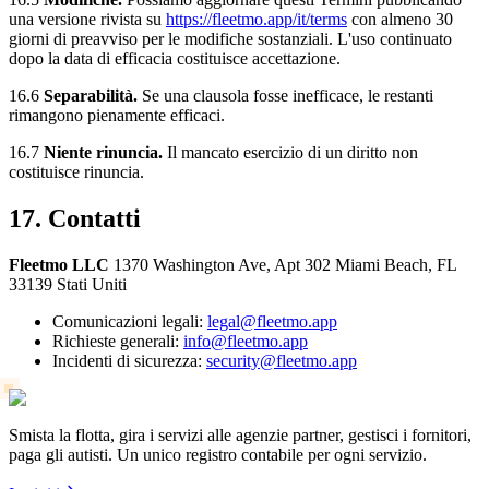
una versione rivista su
https://fleetmo.app/it/terms
con almeno 30
giorni di preavviso per le modifiche sostanziali. L'uso continuato
dopo la data di efficacia costituisce accettazione.
16.6
Separabilità.
Se una clausola fosse inefficace, le restanti
rimangono pienamente efficaci.
16.7
Niente rinuncia.
Il mancato esercizio di un diritto non
costituisce rinuncia.
17. Contatti
Fleetmo LLC
1370 Washington Ave, Apt 302 Miami Beach, FL
33139 Stati Uniti
Comunicazioni legali:
legal@fleetmo.app
Richieste generali:
info@fleetmo.app
Incidenti di sicurezza:
security@fleetmo.app
Smista la flotta, gira i servizi alle agenzie partner, gestisci i fornitori,
paga gli autisti. Un unico registro contabile per ogni servizio.