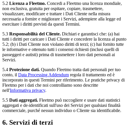
5.2
Licenza a Fleetmo.
Concedi a Fleetmo una licenza mondiale,
non esclusiva, gratuita per ospitare, copiare, trasmettere,
visualizzare, modificare e trattare i Dati Cliente nella misura
necessaria a fornire e migliorare i Servizi, adempiere alla legge ed
esercitare i diritti previsti da questi Termini.
5.3
Responsabilità del Cliente.
Dichiari e garantisci che: (a) hai
tutti i diritti per caricare i Dati Cliente e concedere la licenza al punto
5.2; (b) i Dati Cliente non violano diritti di terzi; (c) hai fornito tutte
le informative e ottenuto tutti i consensi richiesti (inclusi quelli di
passeggeri e autisti) prima di trasmettere i loro dati personali ai
Servizi.
5.4
Protezione dati.
Quando Fleetmo tratta dati personali per tuo
conto, il
Data Processing Addendum
regola il trattamento ed è
incorporato in questi Termini per riferimento. Le pratiche privacy di
Fleetmo per i dati che noi controlliamo sono descritte
nell'
Informativa privacy
.
5.5
Dati aggregati.
Fleetmo può raccogliere e usare dati statistici
aggregati e de-identificati sull'uso dei Servizi per qualsiasi finalità
commerciale, purché nessun individuo o Cliente sia identificabile.
6. Servizi di terzi