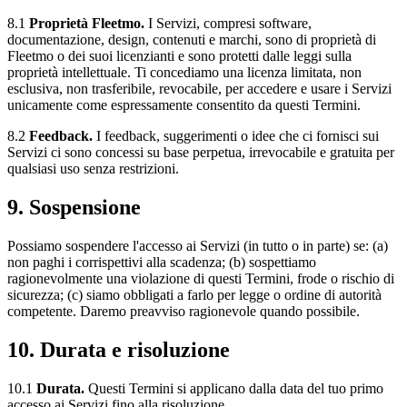
8.1
Proprietà Fleetmo.
I Servizi, compresi software,
documentazione, design, contenuti e marchi, sono di proprietà di
Fleetmo o dei suoi licenzianti e sono protetti dalle leggi sulla
proprietà intellettuale. Ti concediamo una licenza limitata, non
esclusiva, non trasferibile, revocabile, per accedere e usare i Servizi
unicamente come espressamente consentito da questi Termini.
8.2
Feedback.
I feedback, suggerimenti o idee che ci fornisci sui
Servizi ci sono concessi su base perpetua, irrevocabile e gratuita per
qualsiasi uso senza restrizioni.
9. Sospensione
Possiamo sospendere l'accesso ai Servizi (in tutto o in parte) se: (a)
non paghi i corrispettivi alla scadenza; (b) sospettiamo
ragionevolmente una violazione di questi Termini, frode o rischio di
sicurezza; (c) siamo obbligati a farlo per legge o ordine di autorità
competente. Daremo preavviso ragionevole quando possibile.
10. Durata e risoluzione
10.1
Durata.
Questi Termini si applicano dalla data del tuo primo
accesso ai Servizi fino alla risoluzione.